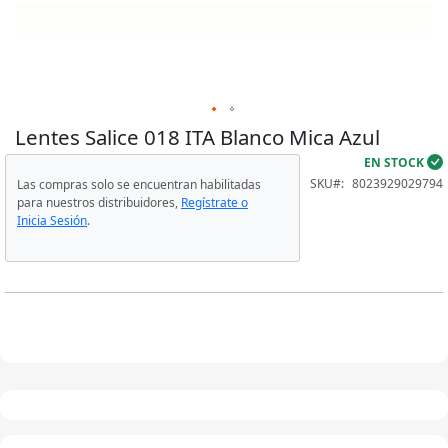
Modelo 022
Modelo 023
Lentes Salice 018 ITA Blanco Mica Azul
Skip
Modelo 026
to
EN STOCK
the
SKU
8023929029794
Las compras solo se encuentran habilitadas
beginning
Modelo 028
para nuestros distribuidores,
Regístrate o
of
Inicia Sesión
.
the
Modelo 029
images
gallery