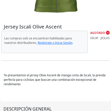
Modelo 022
Modelo 023
Jersey Iscali Olive Ascent
Skip
to
AGOTADO
Modelo 026
the
SKU
JIOLAS
Las compras solo se encuentran habilitadas para
beginning
nuestros distribuidores,
Regístrate o Inicia Sesión
.
of
Modelo 028
the
images
gallery
Modelo 029
Te presentamos el jersey Olive Ascent de manga corta de Iscali, la prenda
perfecta para ciclistas que buscan una combinación excepcional de
rendimiento
DESCRIPCIÓN GENERAL