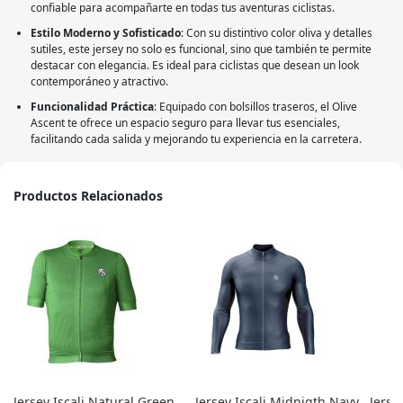
confiable para acompañarte en todas tus aventuras ciclistas.
Estilo Moderno y Sofisticado
: Con su distintivo color oliva y detalles
sutiles, este jersey no solo es funcional, sino que también te permite
destacar con elegancia. Es ideal para ciclistas que desean un look
contemporáneo y atractivo.
Funcionalidad Práctica
: Equipado con bolsillos traseros, el Olive
Ascent te ofrece un espacio seguro para llevar tus esenciales,
facilitando cada salida y mejorando tu experiencia en la carretera.
Productos Relacionados
Jersey Iscali Natural Green
Jersey Iscali Midnigth Navy
Jerse