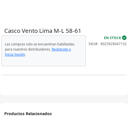
Modelo 022
Modelo 023
Casco Vento Lima M-L 58-61
Skip
to
EN STOCK
Modelo 026
the
SKU
8023929047132
Las compras solo se encuentran habilitadas
beginning
para nuestros distribuidores,
Regístrate o
of
Modelo 028
Inicia Sesión
.
the
images
gallery
Modelo 029
Productos Relacionados